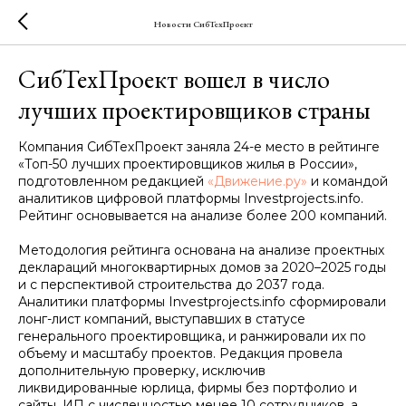
Новости СибТехПроект
СибТехПроект вошел в число
лучших проектировщиков страны
Компания СибТехПроект заняла 24-е место в рейтинге
«Топ-50 лучших проектировщиков жилья в России»,
подготовленном редакцией
«Движение.ру»
и командой
аналитиков цифровой платформы Investprojects.info.
Рейтинг основывается на анализе более 200 компаний.
Методология рейтинга основана на анализе проектных
деклараций многоквартирных домов за 2020–2025 годы
и с перспективой строительства до 2037 года.
Аналитики платформы Investprojects.info сформировали
лонг-лист компаний, выступавших в статусе
генерального проектировщика, и ранжировали их по
объему и масштабу проектов. Редакция провела
дополнительную проверку, исключив
ликвидированные юрлица, фирмы без портфолио и
сайты, ИП с численностью менее 10 сотрудников, а