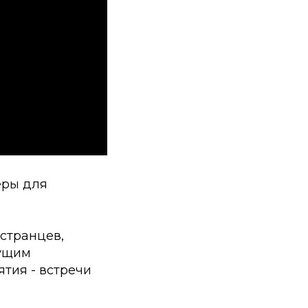
еры для
остранцев,
дущим
тия - встречи