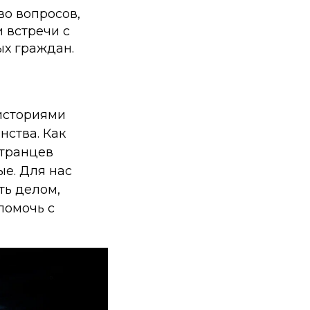
во вопросов,
 встречи с
х граждан.
историями
нства. Как
странцев
ые. Для нас
ть делом,
помочь с