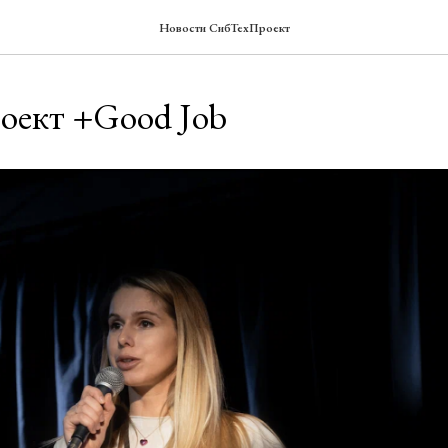
Новости СибТехПроект
оект +Good Job