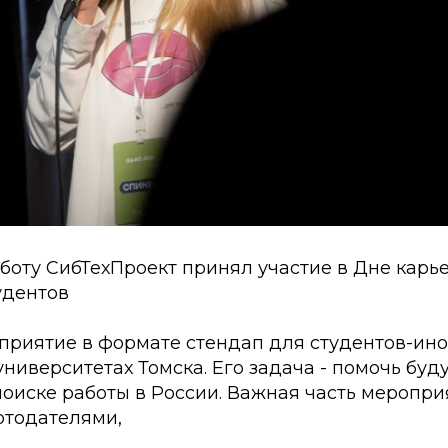
боту СибТехПроект принял участие в Дне карь
удентов
оприятие в формате стендап для студентов-ин
ниверситетах Томска. Его задача - помочь бу
оиске работы в России. Важная часть мероприя
отодателями,