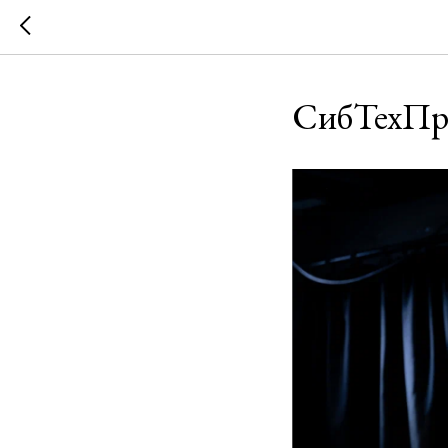
СибТехПр