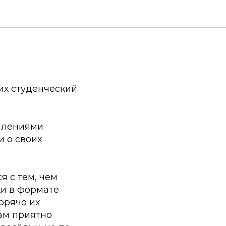
их студенческий
уплениями
 о своих
я с тем, чем
ки в формате
орячо их
ам приятно