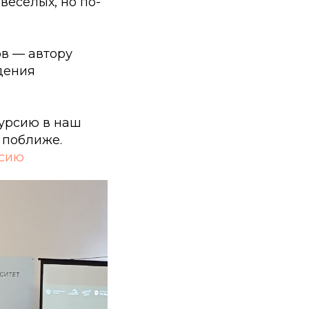
весёлых, но по-
ов — автору
дения
курсию в наш
 поближе.
рсию